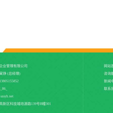
企业管理有限公司
网站
铮 (总经理)
咨询
805155852
新闻
86_
联系
syh.net
新区科技城培源路139号B幢301